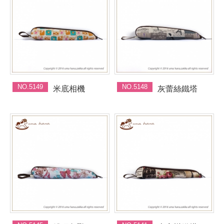
NO.5149
NO.5148
米底相機
灰蕾絲鐵塔