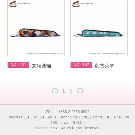
NO.2231
NO.2182
灰項圈喵
藍雲朵羊
1
2
Phone: +886-2-2550-8992
Address: 11F., No. 1-1, Sec. 1, Chongqing N. Rd., Datong Dist., Taipei City
103, Taiwan (R.O.C.)
© uma hana.zakka. All Rights Reserved.