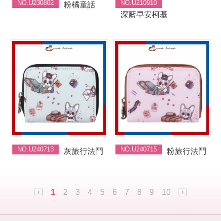
NO.U230802
NO.U210910
粉橘童話
深藍早安柯基
NO.U240713
NO.U240715
灰旅行法鬥
粉旅行法鬥
1
2
3
4
5
6
7
8
9
10