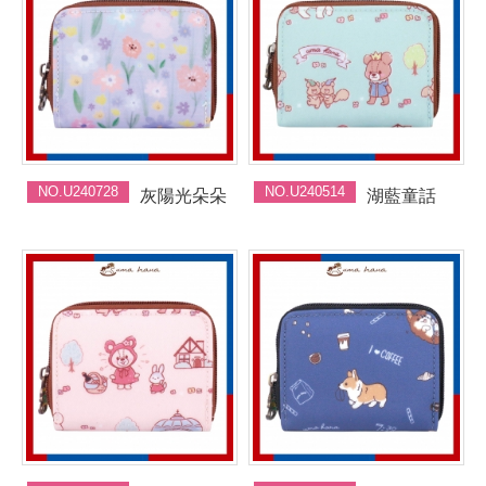
NO.U240728
NO.U240514
灰陽光朵朵
湖藍童話