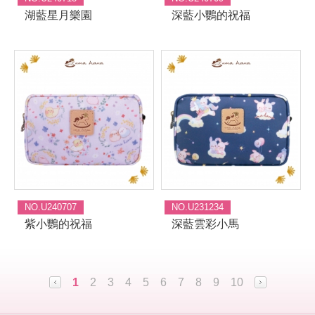
湖藍星月樂園
深藍小鸚的祝福
NO.U240707
NO.U231234
紫小鸚的祝福
深藍雲彩小馬
1
2
3
4
5
6
7
8
9
10