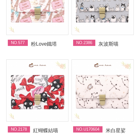
NO.577
NO.2386
粉Love鐵塔
灰波斯喵
NO.2178
NO.U170604
紅蝴蝶結喵
米白星娑