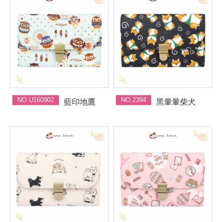
NO.U160902
NO.2394
藍印地鷹
黑暈暈柴犬