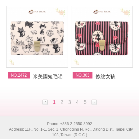
NO.2472
NO.303
米美國短毛喵
條紋女孩
1
2
3
4
5
Phone: +886-2-2550-8992
Address: 11F., No. 1-1, Sec. 1, Chongqing N. Rd., Datong Dist., Taipei City
103, Taiwan (R.O.C.)