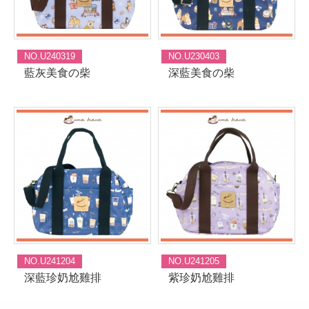
NO.U240319
NO.U230403
藍灰美食の柴
深藍美食の柴
NO.U241204
NO.U241205
深藍珍奶尬雞排
紫珍奶尬雞排