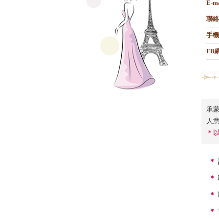
E-m
聯絡
手機
FB
承蒙
人
＊
＊
＊
＊
＊