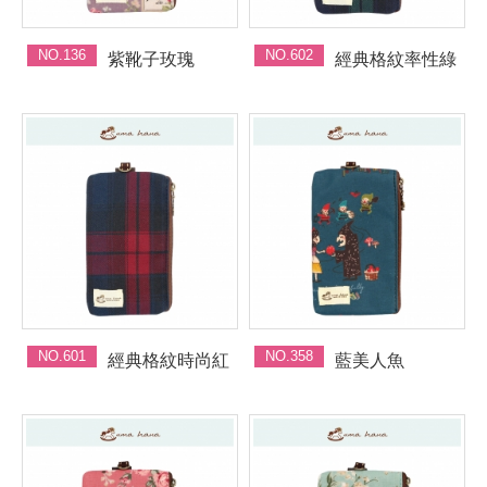
NO.136
NO.602
紫靴子玫瑰
經典格紋率性綠
NO.601
NO.358
經典格紋時尚紅
藍美人魚