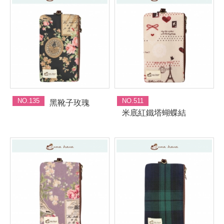
NO.135
NO.511
黑靴子玫瑰
米底紅鐵塔蝴蝶結