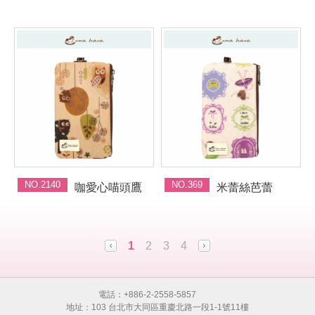
NO.2140
NO.369
咖愛心喵頭鷹
米蕾絲芭蕾
1
2
3
4
電話：+886-2-2558-5857
地址：103 台北市大同區重慶北路一段1-1號11樓