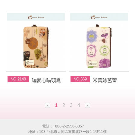
NO.2140
NO.369
咖愛心喵頭鷹
米蕾絲芭蕾
1
2
3
4
電話：+886-2-2558-5857
地址：103 台北市大同區重慶北路一段1-1號11樓