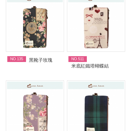
NO.135
NO.511
黑靴子玫瑰
米底紅鐵塔蝴蝶結