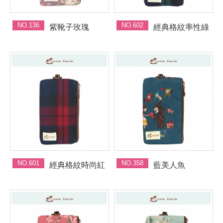
NO.136
NO.602
紫靴子玫瑰
經典格紋率性綠
NO.601
NO.358
經典格紋時尚紅
藍美人魚