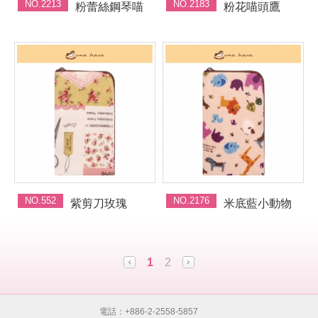
NO.2213
NO.2183
粉蕾絲鋼琴喵
粉花喵頭鷹
NO.552
NO.2176
紫剪刀玫瑰
米底藍小動物
1
2
電話：+886-2-2558-5857