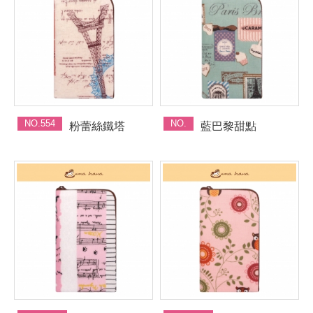
NO.554
NO.
粉蕾絲鐵塔
藍巴黎甜點