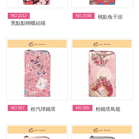
NO.2212
NO.2190
桃點兔子頭
黑點點蝴蝶結喵
NO.567
NO.555
粉汽球鐵塔
粉鐵塔鳥籠