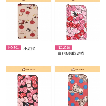
NO.301
NO.2210
小紅帽
白點點蝴蝶結喵