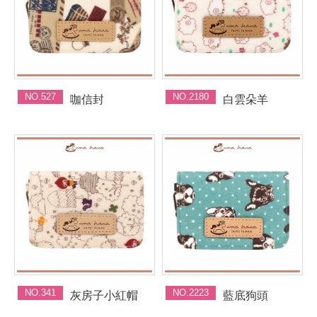
NO.527
NO.2180
咖信封
白雲朵羊
NO.341
NO.2223
灰房子小紅帽
藍底狗頭