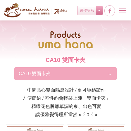
選擇語系
Products
CA10 雙面卡夾
CA10 雙面卡夾
中間貼心雙面隔層設計 / 更可容納證件
方便簡約 / 率性約會輕裝上陣「雙面卡夾」
精緻花色脫離單調約束、出色可愛
讓優雅變得理所當然 ๑ ˃́ ꇴ ˂̀ ๑