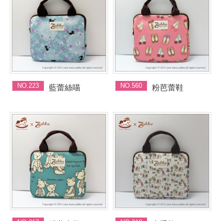
NO.223
NO.560
藍蕾絲喵
粉芭蕾鞋