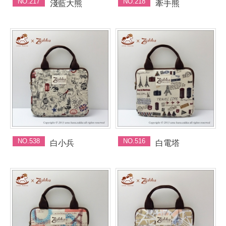
NO.217
NO.218
淺藍大熊
牽手熊
NO.538
NO.516
白小兵
白電塔