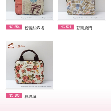
NO.554
NO.521
粉蕾絲鐡塔
彩凱旋門
NO.103
粉玫瑰