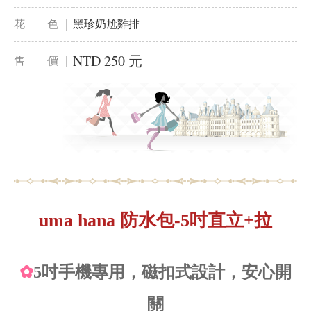
花 色 ｜
黑珍奶尬雞排
NTD 250 元
售 價 ｜
uma hana 防水包-5吋直立+拉
✿
5吋手機專用，磁扣式設計，安心開
關