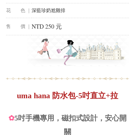
花 色 ｜
深藍珍奶尬雞排
NTD 250 元
售 價 ｜
uma hana 防水包-5吋直立+拉
✿
5吋手機專用，磁扣式設計，安心開
關