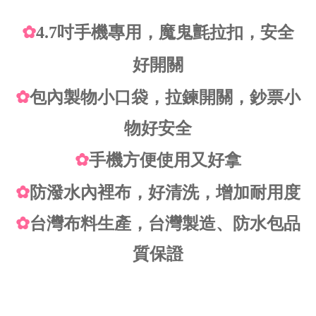
✿
4.7吋手機專用，魔鬼氈拉扣，安全
好開關
✿
包
內製物小口
袋，拉鍊開關，鈔票小
物好安全
✿
手機方便使用又好拿
✿
防潑水內裡布，好清洗，增加耐用度
✿
台灣布料生產，台灣製造、防水包品
質保證