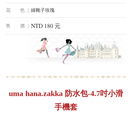
花 色 ｜
綠靴子玫瑰
NTD 180 元
售 價 ｜
uma hana.zakka 防水包-4.7吋小滑
手機套