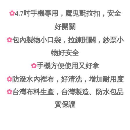
✿
4.7吋手機專用，魔鬼氈拉扣，安全
好開關
✿
包
內製物小口
袋，拉鍊開關，鈔票小
物好安全
✿
手機方便使用又好拿
✿
防潑水內裡布，好清洗，增加耐用度
✿
台灣布料生產，台灣製造、防水包品
質保證