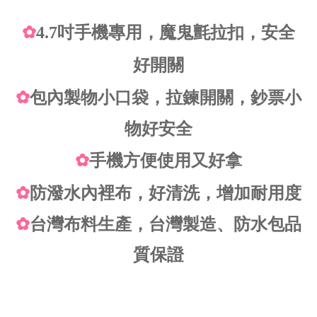
✿
4.7吋手機專用，魔鬼氈拉扣，安全
好開關
✿
包
內製物小口
袋，拉鍊開關，鈔票小
物好安全
✿
手機方便使用又好拿
✿
防潑水內裡布，好清洗，增加耐用度
✿
台灣布料生產，台灣製造、防水包品
質保證